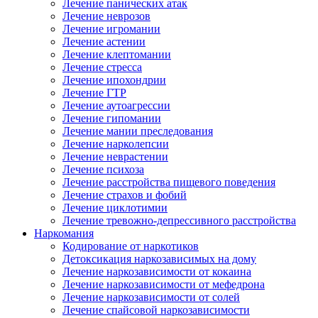
Лечение панических атак
Лечение неврозов
Лечение игромании
Лечение астении
Лечение клептомании
Лечение стресса
Лечение ипохондрии
Лечение ГТР
Лечение аутоагрессии
Лечение гипомании
Лечение мании преследования
Лечение нарколепсии
Лечение неврастении
Лечение психоза
Лечение расстройства пищевого поведения
Лечение страхов и фобий
Лечение циклотимии
Лечение тревожно-депрессивного расстройства
Наркомания
Кодирование от наркотиков
Детоксикация наркозависимых на дому
Лечение наркозависимости от кокаина
Лечение наркозависимости от мефедрона
Лечение наркозависимости от солей
Лечение спайсовой наркозависимости