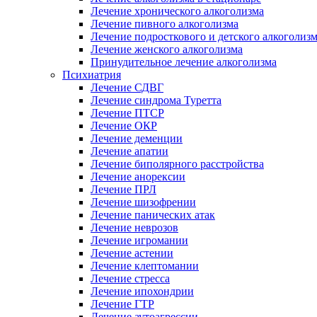
Лечение хронического алкоголизма
Лечение пивного алкоголизма
Лечение подросткового и детского алкоголиз
Лечение женского алкоголизма
Принудительное лечение алкоголизма
Психиатрия
Лечение СДВГ
Лечение синдрома Туретта
Лечение ПТСР
Лечение ОКР
Лечение деменции
Лечение апатии
Лечение биполярного расстройства
Лечение анорексии
Лечение ПРЛ
Лечение шизофрении
Лечение панических атак
Лечение неврозов
Лечение игромании
Лечение астении
Лечение клептомании
Лечение стресса
Лечение ипохондрии
Лечение ГТР
Лечение аутоагрессии