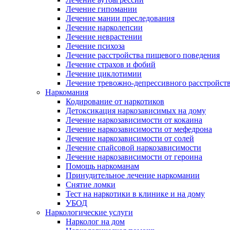
Лечение гипомании
Лечение мании преследования
Лечение нарколепсии
Лечение неврастении
Лечение психоза
Лечение расстройства пищевого поведения
Лечение страхов и фобий
Лечение циклотимии
Лечение тревожно-депрессивного расстройст
Наркомания
Кодирование от наркотиков
Детоксикация наркозависимых на дому
Лечение наркозависимости от кокаина
Лечение наркозависимости от мефедрона
Лечение наркозависимости от солей
Лечение спайсовой наркозависимости
Лечение наркозависимости от героина
Помощь наркоманам
Принудительное лечение наркомании
Снятие ломки
Тест на наркотики в клинике и на дому
УБОД
Наркологические услуги
Нарколог на дом