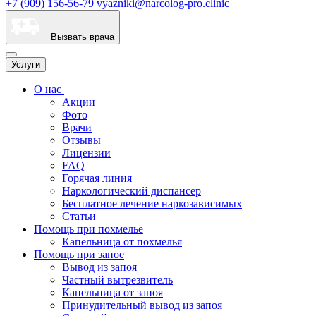
+7 (909) 156-56-79
vyazniki@narcolog-pro.clinic
Вызвать врача
Услуги
О нас
Акции
Фото
Врачи
Отзывы
Лицензии
FAQ
Горячая линия
Наркологический диспансер
Бесплатное лечение наркозависимых
Статьи
Помощь при похмелье
Капельница от похмелья
Помощь при запое
Вывод из запоя
Частный вытрезвитель
Капельница от запоя
Принудительный вывод из запоя