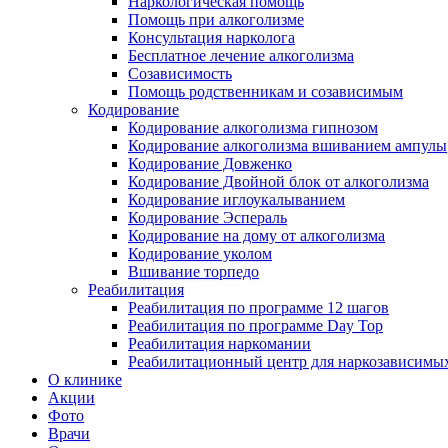
Наркологическая помощь
Помощь при алкоголизме
Консультация нарколога
Бесплатное лечение алкоголизма
Созависимость
Помощь родственникам и созависимым
Кодирование
Кодирование алкоголизма гипнозом
Кодирование алкоголизма вшиванием ампулы
Кодирование Довженко
Кодирование Двойной блок от алкоголизма
Кодирование иглоукалыванием
Кодирование Эспераль
Кодирование на дому от алкоголизма
Кодирование уколом
Вшивание торпедо
Реабилитация
Реабилитация по программе 12 шагов
Реабилитация по программе Day Top
Реабилитация наркомании
Реабилитационный центр для наркозависимых
О клинике
Акции
Фото
Врачи