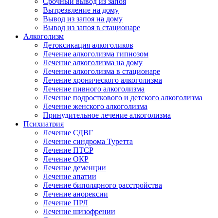
Срочный вывод из запоя
Вытрезвление на дому
Вывод из запоя на дому
Вывод из запоя в стационаре
Алкоголизм
Детоксикация алкоголиков
Лечение алкоголизма гипнозом
Лечение алкоголизма на дому
Лечение алкоголизма в стационаре
Лечение хронического алкоголизма
Лечение пивного алкоголизма
Лечение подросткового и детского алкоголизма
Лечение женского алкоголизма
Принудительное лечение алкоголизма
Психиатрия
Лечение СДВГ
Лечение синдрома Туретта
Лечение ПТСР
Лечение ОКР
Лечение деменции
Лечение апатии
Лечение биполярного расстройства
Лечение анорексии
Лечение ПРЛ
Лечение шизофрении