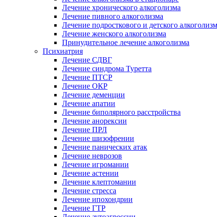
Лечение хронического алкоголизма
Лечение пивного алкоголизма
Лечение подросткового и детского алкоголиз
Лечение женского алкоголизма
Принудительное лечение алкоголизма
Психиатрия
Лечение СДВГ
Лечение синдрома Туретта
Лечение ПТСР
Лечение ОКР
Лечение деменции
Лечение апатии
Лечение биполярного расстройства
Лечение анорексии
Лечение ПРЛ
Лечение шизофрении
Лечение панических атак
Лечение неврозов
Лечение игромании
Лечение астении
Лечение клептомании
Лечение стресса
Лечение ипохондрии
Лечение ГТР
Лечение аутоагрессии