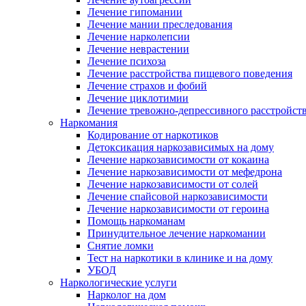
Лечение гипомании
Лечение мании преследования
Лечение нарколепсии
Лечение неврастении
Лечение психоза
Лечение расстройства пищевого поведения
Лечение страхов и фобий
Лечение циклотимии
Лечение тревожно-депрессивного расстройст
Наркомания
Кодирование от наркотиков
Детоксикация наркозависимых на дому
Лечение наркозависимости от кокаина
Лечение наркозависимости от мефедрона
Лечение наркозависимости от солей
Лечение спайсовой наркозависимости
Лечение наркозависимости от героина
Помощь наркоманам
Принудительное лечение наркомании
Снятие ломки
Тест на наркотики в клинике и на дому
УБОД
Наркологические услуги
Нарколог на дом