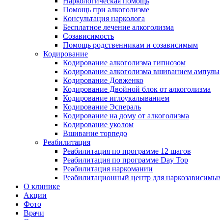
Наркологическая помощь
Помощь при алкоголизме
Консультация нарколога
Бесплатное лечение алкоголизма
Созависимость
Помощь родственникам и созависимым
Кодирование
Кодирование алкоголизма гипнозом
Кодирование алкоголизма вшиванием ампулы
Кодирование Довженко
Кодирование Двойной блок от алкоголизма
Кодирование иглоукалыванием
Кодирование Эспераль
Кодирование на дому от алкоголизма
Кодирование уколом
Вшивание торпедо
Реабилитация
Реабилитация по программе 12 шагов
Реабилитация по программе Day Top
Реабилитация наркомании
Реабилитационный центр для наркозависимых
О клинике
Акции
Фото
Врачи