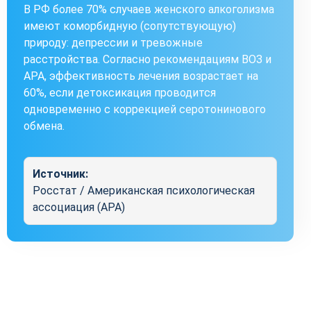
В РФ более 70% случаев женского алкоголизма
имеют коморбидную (сопутствующую)
природу: депрессии и тревожные
расстройства. Согласно рекомендациям ВОЗ и
APA, эффективность лечения возрастает на
60%, если детоксикация проводится
одновременно с коррекцией серотонинового
обмена.
Источник:
Росстат / Американская психологическая
ассоциация (APA)