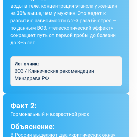
воды в теле, концентрация этанола у женщин
на 30% выше, чем у мужчин. Это ведет к
развитию зависимости в 2-3 раза быстрее —
по данным ВОЗ, «телескопический эффект»
сокращает путь от первой пробы до болезни
до 3–5 лет.
Источник:
ВОЗ / Клинические рекомендации
Минздрава РФ
Факт 2:
Гормональный и возрастной риск
Объяснение:
В России выделяют два «критических окна»