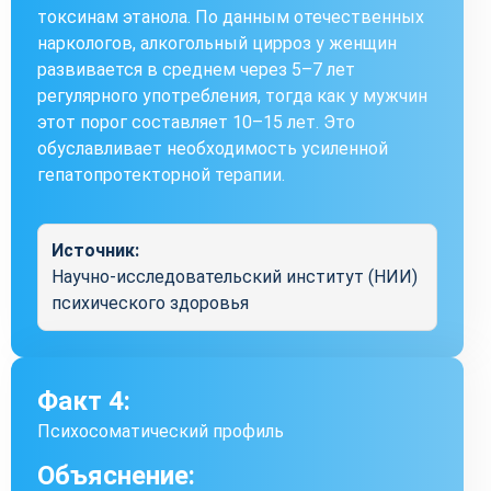
токсинам этанола. По данным отечественных
наркологов, алкогольный цирроз у женщин
развивается в среднем через 5–7 лет
регулярного употребления, тогда как у мужчин
этот порог составляет 10–15 лет. Это
обуславливает необходимость усиленной
гепатопротекторной терапии.
Источник:
Научно-исследовательский институт (НИИ)
психического здоровья
Факт 4:
Психосоматический профиль
Объяснение: