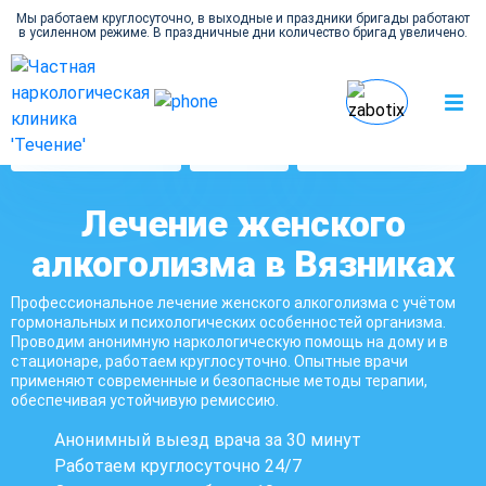
Мы работаем круглосуточно, в выходные и праздники бригады работают
в усиленном режиме. В праздничные дни количество бригад увеличено.
Наркология Течение в
Лечение женского
Алкоголизм
Вязниках
алкоголизма
Лечение женского
алкоголизма в Вязниках
Профессиональное лечение женского алкоголизма с учётом
гормональных и психологических особенностей организма.
Проводим анонимную наркологическую помощь на дому и в
стационаре, работаем круглосуточно. Опытные врачи
применяют современные и безопасные методы терапии,
обеспечивая устойчивую ремиссию.
Анонимный выезд врача за 30 минут
Работаем круглосуточно 24/7