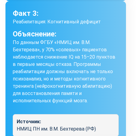
Факт 3:
Реабилитация: Когнитивный дефицит
Объяснение:
По данным ФГБУ «НМИЦ им. В.М.
Бехтерева», у 70% «солевых» пациентов
наблюдается снижение IQ на 15–20 пунктов
в первые месяцы отказа. Программы
реабилитации должны включать не только
психоанализ, но и методы когнитивного
тренинга (нейрокогнитивную абилитацию)
для восстановления памяти и
исполнительных функций мозга.
Источник:
НМИЦ ПН им. В.М. Бехтерева (РФ)