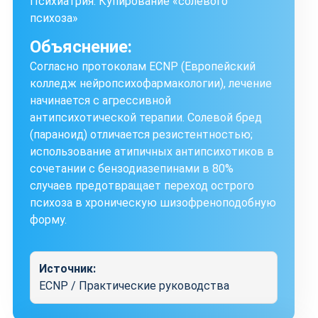
Психиатрия: Купирование «солевого
психоза»
Объяснение:
Согласно протоколам ECNP (Европейский
колледж нейропсихофармакологии), лечение
начинается с агрессивной
антипсихотической терапии. Солевой бред
(параноид) отличается резистентностью;
использование атипичных антипсихотиков в
сочетании с бензодиазепинами в 80%
случаев предотвращает переход острого
психоза в хроническую шизофреноподобную
форму.
Источник:
ECNP / Практические руководства