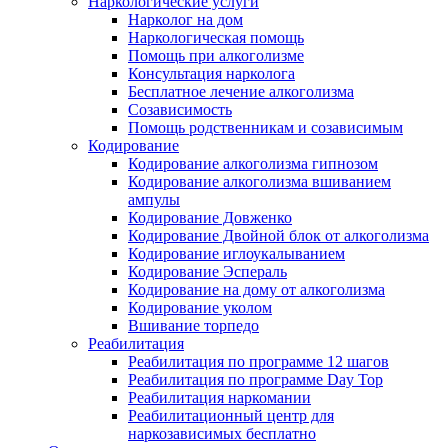
Наркологические услуги
Нарколог на дом
Наркологическая помощь
Помощь при алкоголизме
Консультация нарколога
Бесплатное лечение алкоголизма
Созависимость
Помощь родственникам и созависимым
Кодирование
Кодирование алкоголизма гипнозом
Кодирование алкоголизма вшиванием
ампулы
Кодирование Довженко
Кодирование Двойной блок от алкоголизма
Кодирование иглоукалыванием
Кодирование Эспераль
Кодирование на дому от алкоголизма
Кодирование уколом
Вшивание торпедо
Реабилитация
Реабилитация по программе 12 шагов
Реабилитация по программе Day Top
Реабилитация наркомании
Реабилитационный центр для
наркозависимых бесплатно