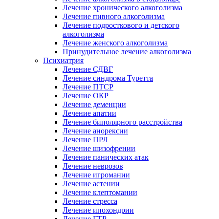
Лечение хронического алкоголизма
Лечение пивного алкоголизма
Лечение подросткового и детского
алкоголизма
Лечение женского алкоголизма
Принудительное лечение алкоголизма
Психиатрия
Лечение СДВГ
Лечение синдрома Туретта
Лечение ПТСР
Лечение ОКР
Лечение деменции
Лечение апатии
Лечение биполярного расстройства
Лечение анорексии
Лечение ПРЛ
Лечение шизофрении
Лечение панических атак
Лечение неврозов
Лечение игромании
Лечение астении
Лечение клептомании
Лечение стресса
Лечение ипохондрии
Лечение ГТР