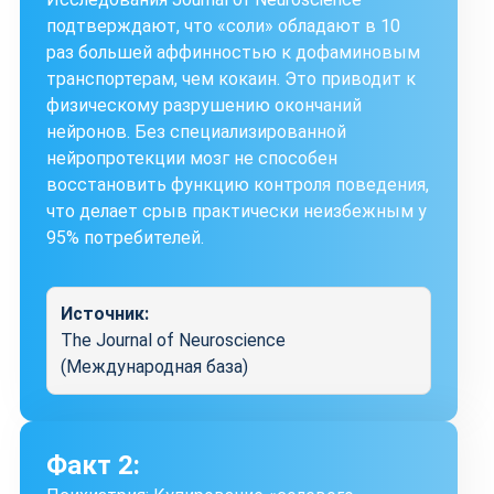
подтверждают, что «соли» обладают в 10
раз большей аффинностью к дофаминовым
транспортерам, чем кокаин. Это приводит к
физическому разрушению окончаний
нейронов. Без специализированной
нейропротекции мозг не способен
восстановить функцию контроля поведения,
что делает срыв практически неизбежным у
95% потребителей.
Источник:
The Journal of Neuroscience
(Международная база)
Факт 2: