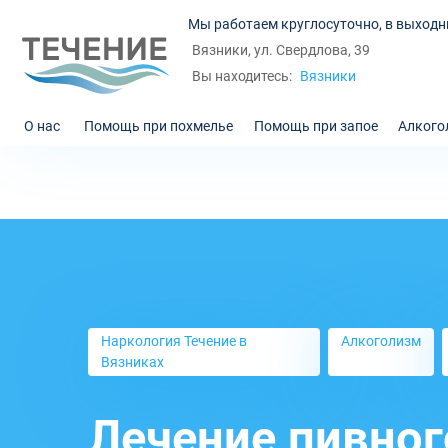
Мы работаем круглосуточно, в выходн
Вязники, ул. Свердлова, 39
Вязники
Вы находитесь:
О нас
Помощь при похмелье
Помощь при запое
Алкого
Наркология Течение в
Алкоголизм
Вязниках
Лечение пивног