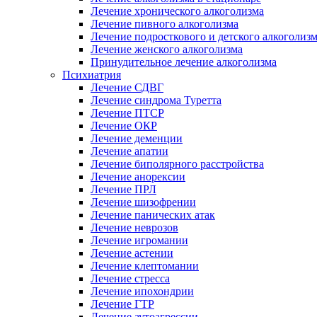
Лечение хронического алкоголизма
Лечение пивного алкоголизма
Лечение подросткового и детского алкоголиз
Лечение женского алкоголизма
Принудительное лечение алкоголизма
Психиатрия
Лечение СДВГ
Лечение синдрома Туретта
Лечение ПТСР
Лечение ОКР
Лечение деменции
Лечение апатии
Лечение биполярного расстройства
Лечение анорексии
Лечение ПРЛ
Лечение шизофрении
Лечение панических атак
Лечение неврозов
Лечение игромании
Лечение астении
Лечение клептомании
Лечение стресса
Лечение ипохондрии
Лечение ГТР
Лечение аутоагрессии