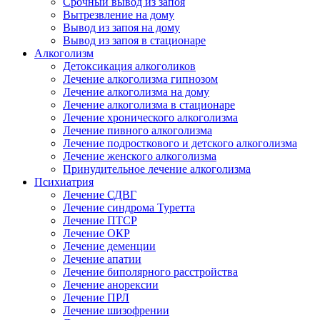
Срочный вывод из запоя
Вытрезвление на дому
Вывод из запоя на дому
Вывод из запоя в стационаре
Алкоголизм
Детоксикация алкоголиков
Лечение алкоголизма гипнозом
Лечение алкоголизма на дому
Лечение алкоголизма в стационаре
Лечение хронического алкоголизма
Лечение пивного алкоголизма
Лечение подросткового и детского алкоголизма
Лечение женского алкоголизма
Принудительное лечение алкоголизма
Психиатрия
Лечение СДВГ
Лечение синдрома Туретта
Лечение ПТСР
Лечение ОКР
Лечение деменции
Лечение апатии
Лечение биполярного расстройства
Лечение анорексии
Лечение ПРЛ
Лечение шизофрении