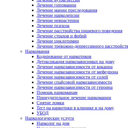
Лечение гипомании
Лечение мании преследования
Лечение нарколепсии
Лечение неврастении
Лечение психоза
Лечение расстройства пищевого поведения
Лечение страхов и фобий
Лечение циклотимии
Лечение тревожно-депрессивного расстройст
Наркомания
Кодирование от наркотиков
Детоксикация наркозависимых на дому
Лечение наркозависимости от кокаина
Лечение наркозависимости от мефедрона
Лечение наркозависимости от солей
Лечение спайсовой наркозависимости
Лечение наркозависимости от героина
Помощь наркоманам
Принудительное лечение наркомании
Снятие ломки
Тест на наркотики в клинике и на дому
УБОД
Наркологические услуги
Нарколог на дом