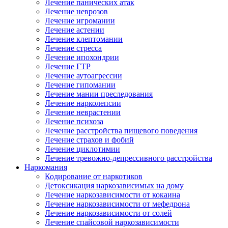
Лечение панических атак
Лечение неврозов
Лечение игромании
Лечение астении
Лечение клептомании
Лечение стресса
Лечение ипохондрии
Лечение ГТР
Лечение аутоагрессии
Лечение гипомании
Лечение мании преследования
Лечение нарколепсии
Лечение неврастении
Лечение психоза
Лечение расстройства пищевого поведения
Лечение страхов и фобий
Лечение циклотимии
Лечение тревожно-депрессивного расстройства
Наркомания
Кодирование от наркотиков
Детоксикация наркозависимых на дому
Лечение наркозависимости от кокаина
Лечение наркозависимости от мефедрона
Лечение наркозависимости от солей
Лечение спайсовой наркозависимости