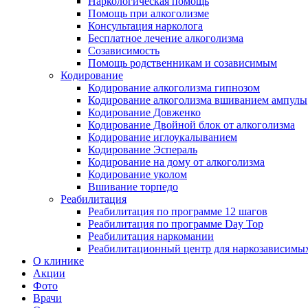
Наркологическая помощь
Помощь при алкоголизме
Консультация нарколога
Бесплатное лечение алкоголизма
Созависимость
Помощь родственникам и созависимым
Кодирование
Кодирование алкоголизма гипнозом
Кодирование алкоголизма вшиванием ампулы
Кодирование Довженко
Кодирование Двойной блок от алкоголизма
Кодирование иглоукалыванием
Кодирование Эспераль
Кодирование на дому от алкоголизма
Кодирование уколом
Вшивание торпедо
Реабилитация
Реабилитация по программе 12 шагов
Реабилитация по программе Day Top
Реабилитация наркомании
Реабилитационный центр для наркозависимых
О клинике
Акции
Фото
Врачи