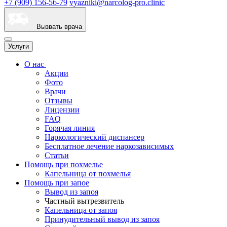
+7 (909) 156-56-79
vyazniki@narcolog-pro.clinic
Вызвать врача
Услуги
О нас
Акции
Фото
Врачи
Отзывы
Лицензии
FAQ
Горячая линия
Наркологический диспансер
Бесплатное лечение наркозависимых
Статьи
Помощь при похмелье
Капельница от похмелья
Помощь при запое
Вывод из запоя
Частный вытрезвитель
Капельница от запоя
Принудительный вывод из запоя