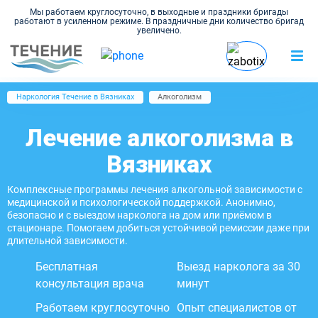
Мы работаем круглосуточно, в выходные и праздники бригады
работают в усиленном режиме. В праздничные дни количество бригад
увеличено.
Наркология Течение в Вязниках
Алкоголизм
Лечение алкоголизма в
Вязниках
Комплексные программы лечения алкогольной зависимости с
медицинской и психологической поддержкой. Анонимно,
безопасно и с выездом нарколога на дом или приёмом в
стационаре. Помогаем добиться устойчивой ремиссии даже при
длительной зависимости.
Бесплатная
Выезд нарколога за 30
консультация врача
минут
Работаем круглосуточно
Опыт специалистов от