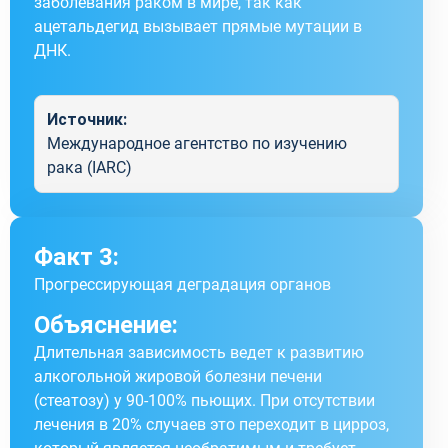
заболевания раком в мире, так как
ацетальдегид вызывает прямые мутации в
ДНК.
Источник:
Международное агентство по изучению
рака (IARC)
Факт 3:
Прогрессирующая деградация органов
Объяснение:
Длительная зависимость ведет к развитию
алкогольной жировой болезни печени
(стеатозу) у 90-100% пьющих. При отсутствии
лечения в 20% случаев это переходит в цирроз,