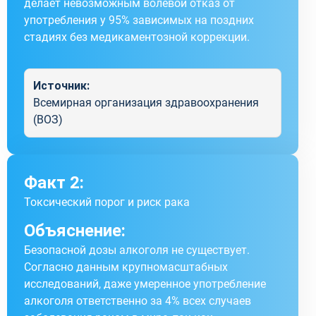
делает невозможным волевой отказ от
употребления у 95% зависимых на поздних
стадиях без медикаментозной коррекции.
Источник:
Всемирная организация здравоохранения
(ВОЗ)
Факт 2:
Токсический порог и риск рака
Объяснение:
Безопасной дозы алкоголя не существует.
Согласно данным крупномасштабных
исследований, даже умеренное употребление
алкоголя ответственно за 4% всех случаев