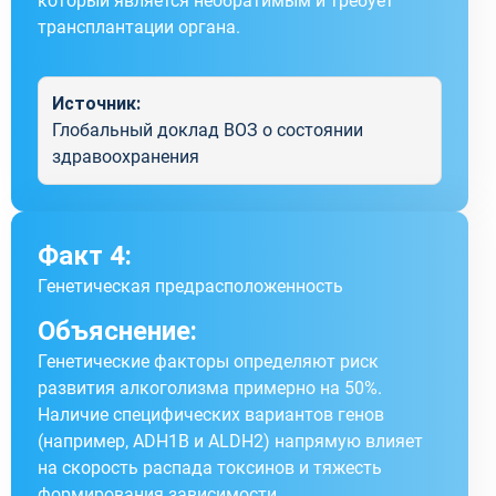
который является необратимым и требует
трансплантации органа.
Источник:
Глобальный доклад ВОЗ о состоянии
здравоохранения
Факт 4:
Генетическая предрасположенность
Объяснение:
Генетические факторы определяют риск
развития алкоголизма примерно на 50%.
Наличие специфических вариантов генов
(например, ADH1B и ALDH2) напрямую влияет
на скорость распада токсинов и тяжесть
формирования зависимости.