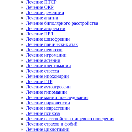
Лечение ПТСР
Лечение ОКР
Лечение деменции
Лечение апатии
Лечение биполярного расстройства
Лечение анорексии
Лечение ПРЛ
Лечение шизофрении
Лечение панических атак
Лечение неврозов
Лечение игромании
Лечение астении
Лечение клептомании
Лечение стресса
Лечение ипохондрии
Лечение ГТР
Лечение аутоагрессии
Лечение гипомании
Лечение мании преследования
Лечение нарколепсии
Лечение неврастении
Лечение психоза
Лечение расстройства пищевого поведения
Лечение страхов и фобий
Лечение циклотимии