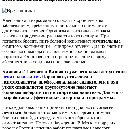
Алкоголизм и наркоманию относят к хроническим
заболеваниям, требующим пристального внимания и
длительного лечения. Организм алкоголика со стажем
разрушен продуктами распада этилового спирта. При
попытках бросить пить больной испытывает
мучительные
симптомы абстиненции – синдрома отмены. Для их снятия и
безопасного вывода из запоя нужно срочно вызывать
нарколога. Он проведет экстренное лечение на дому
абстинентного синдрома при алкоголизме.
Клиника «Течение» в Вязниках уже несколько лет успешно
лечит алкоголизм
. Наркологи, психологи и
психотерапевты, профессиональные аддиктологи и ряд
узких специалистов круглосуточно помогают
больным побороть тягу к спиртным напиткам. Для этого
разработаны эффективные алгоритмы и программы.
Не каждый алкоголик признает свой диагноз и согласен
лечиться
. Большинство зависимых отвергают помощь
близких людей, утверждая, что могут бросить пить
самостоятельно. Но это заблуждение. В Москве и других
городах России успешно работают платные наркологи,