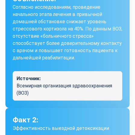
Согласно исследованиям, проведение
начального этапа лечения в привычной
домашней обстановке снижает уровень
стрессового кортизола на 40%. По данным ВОЗ,
отсутствие «больничного стресса»
способствует более доверительному контакту
с врачом и повышает готовность пациента к
дальнейшей реабилитации.
Источник:
Всемирная организация здравоохранения
(ВОЗ)
Факт 2:
Эффективность выездной детоксикации