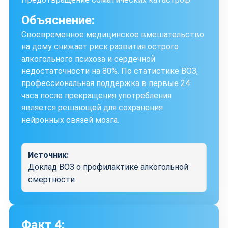
Объяснение:
Своевременное медицинское вмешательство
на дому снижает риск развития острого
алкогольного психоза и сердечной
недостаточности на 80%. По статистике ВОЗ,
профессиональная поддержка в первые 24
часа после прекращения употребления
является решающей для сохранения
нейронных связей мозга.
Источник:
Доклад ВОЗ о профилактике алкогольной
смертности
Факт 4: