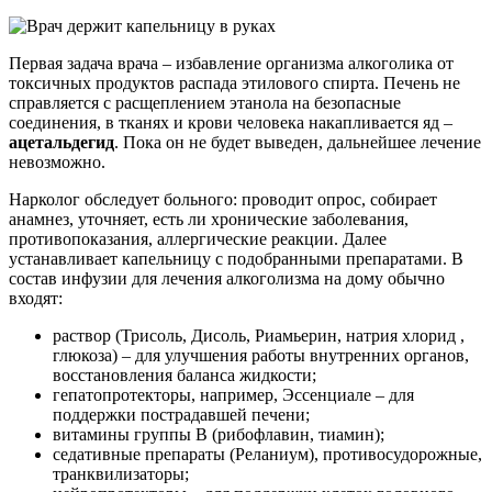
Первая задача врача – избавление организма алкоголика от
токсичных продуктов распада этилового спирта. Печень не
справляется с расщеплением этанола на безопасные
соединения, в тканях и крови человека накапливается яд –
ацетальдегид
. Пока он не будет выведен, дальнейшее лечение
невозможно.
Нарколог обследует больного: проводит опрос, собирает
анамнез, уточняет, есть ли хронические заболевания,
противопоказания, аллергические реакции. Далее
устанавливает капельницу с подобранными препаратами. В
состав инфузии для лечения алкоголизма на дому обычно
входят:
раствор (Трисоль, Дисоль, Риамьерин, натрия хлорид ,
глюкоза) – для улучшения работы внутренних органов,
восстановления баланса жидкости;
гепатопротекторы, например, Эссенциале – для
поддержки пострадавшей печени;
витамины группы В (рибофлавин, тиамин);
седативные препараты (Реланиум), противосудорожные,
транквилизаторы;