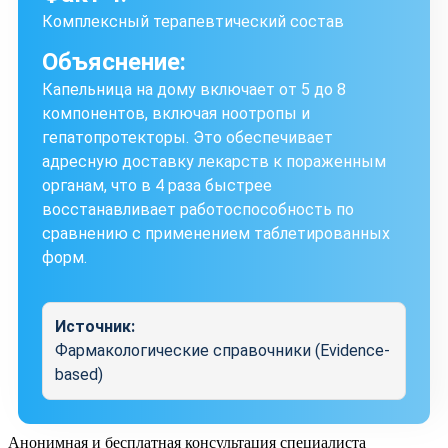
Комплексный терапевтический состав
Объяснение:
Капельница на дому включает от 5 до 8
компонентов, включая ноотропы и
гепатопротекторы. Это обеспечивает
адресную доставку лекарств к пораженным
органам, что в 4 раза быстрее
восстанавливает работоспособность по
сравнению с применением таблетированных
форм.
Источник:
Фармакологические справочники (Evidence-
based)
Анонимная и бесплатная
консультация специалиста