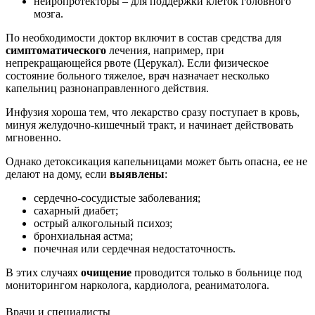
нейропротекторы – для поддержки клеток головного
мозга.
По необходимости доктор включит в состав средства для
симптоматического
лечения, например, при
непрекращающейся рвоте (Церукал). Если физическое
состояние больного тяжелое, врач назначает несколько
капельниц разнонаправленного действия.
Инфузия хороша тем, что лекарство сразу поступает в кровь,
минуя желудочно-кишечный тракт, и начинает действовать
мгновенно.
Однако детоксикация капельницами может быть опасна, ее не
делают на дому, если
выявлены
:
сердечно-сосудистые заболевания;
сахарный диабет;
острый алкогольный психоз;
бронхиальная астма;
почечная или сердечная недостаточность.
В этих случаях
очищение
проводится только в больнице под
мониторингом нарколога, кардиолога, реаниматолога.
Врачи
и специалисты