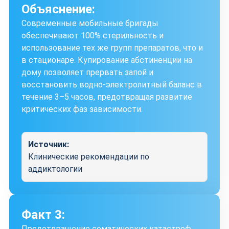
Объяснение:
Современные мобильные бригады
обеспечивают 100% стерильность и
использование тех же групп препаратов, что и
в стационаре. Купирование абстиненции на
дому позволяет прервать запой и
восстановить водно-электролитный баланс в
течение 3–5 часов, предотвращая развитие
критических фаз зависимости.
Источник:
Клинические рекомендации по
аддиктологии
Факт 3:
Предотвращение соматических катастроф